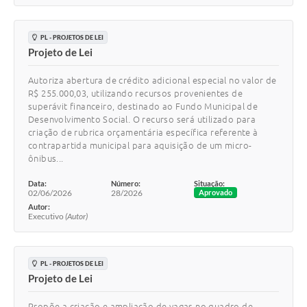
PL - PROJETOS DE LEI
Projeto de Lei
Autoriza abertura de crédito adicional especial no valor de
R$ 255.000,03, utilizando recursos provenientes de
superávit financeiro, destinado ao Fundo Municipal de
Desenvolvimento Social. O recurso será utilizado para
criação de rubrica orçamentária específica referente à
contrapartida municipal para aquisição de um micro-
ônibus...
Data:
Número:
Situação:
02/06/2026
28/2026
Aprovado
Autor:
Executivo
(Autor)
PL - PROJETOS DE LEI
Projeto de Lei
Propõe a criação e ampliação de vagas no quadro de