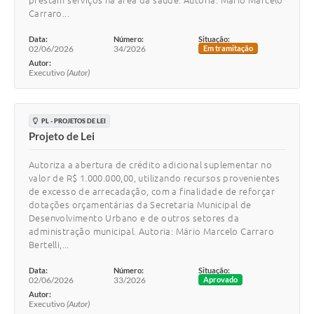
prestam serviços na área da saúde. Autoria: Mário Marcelo
Carraro...
Data:
Número:
Situação:
02/06/2026
34/2026
Em tramitação
Autor:
Executivo
(Autor)
PL - PROJETOS DE LEI
Projeto de Lei
Autoriza a abertura de crédito adicional suplementar no
valor de R$ 1.000.000,00, utilizando recursos provenientes
de excesso de arrecadação, com a finalidade de reforçar
dotações orçamentárias da Secretaria Municipal de
Desenvolvimento Urbano e de outros setores da
administração municipal. Autoria: Mário Marcelo Carraro
Bertelli,...
Data:
Número:
Situação:
02/06/2026
33/2026
Aprovado
Autor:
Executivo
(Autor)