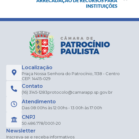
ARRECADAÇÃO DE RECURSOS PARA
INSTITUIÇÕES
Localização
Praça Nossa Senhora do Patrocínio, 1138 - Centro
CEP: 14415-029
Contato
(16) 3145-1283
protocolo@camarapp.sp.gov.br
Atendimento
Das 08:00hs às 12:00hs - 13:00h às 17:00h
CNPJ
50.486.778/0001-20
Newsletter
Inscreva-se e receba informativos